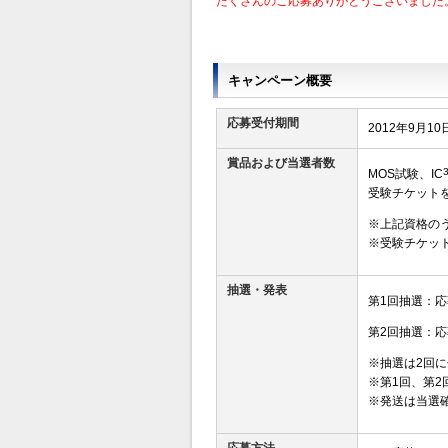
たくさんのご応募ありがとうございました
キャンペーン概要
応募受付期間
2012年9月1
賞品および当選者数
MOS試験、IC
受験チケットを
※上記資格の
※受験チケット
抽選・発表
第1回抽選：応募
第2回抽選：応募
※抽選は2回
※第1回、第2
※発送は当選
応募方法