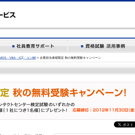
3
OS・VBA・IC
・コン検]
> 企業担当者様限定 秋の無料受験キャンペーン