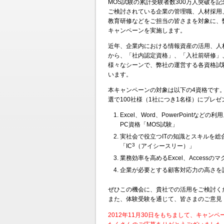
MOS試験の累計受験者数300万人突破を
ご検討されている企業の管理職、人材採用
教育研修などをご担当の皆さまを対象に、
キャンペーンを実施します。
近年、企業内における情報資産の活用、人
から、「社内認定資格」、「入社前研修」
様々なシーンで、弊社の運営する各資格試
います。
本キャンペーンの対象は以下の4資格です
選で100社様（1社につき1名様）にプレ
Excel、Word、PowerPointな
PC資格「MOS試験」
実社会で役立つITの知識とスキルを総
3
「IC
（アイシースリー）」
業務効率を高めるExcel、Access
企業が必要とする顧客対応力の高さを
ぜひこの機会に、貴社での活用をご検討く
また、体験受験を通じて、皆さまのご意見
2012年11月30日をもちまして、キャン