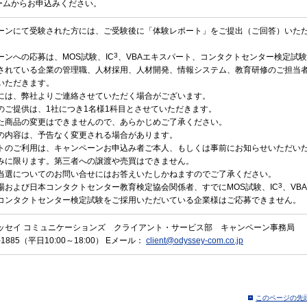
ームからお申込みください。
ーンにて受験された方には、ご受験後に「体験レポート」をご提出（ご回答）いた
3
ーンへの応募は、MOS試験、IC
、VBAエキスパート、コンタクトセンター検定試
されている企業の管理職、人材採用、人材開発、情報システム、教育研修のご担当
いただきます。
には、弊社よりご連絡させていただく場合がございます。
のご提供は、1社につき1名様1科目とさせていただきます。
た商品の変更はできませんので、あらかじめご了承ください。
の内容は、予告なく変更される場合があります。
トのご利用は、キャンペーンお申込み者ご本人、もしくは事前にお知らせいただい
みに限ります。第三者への譲渡や売買はできません。
当選についてのお問い合せにはお答えいたしかねますのでご了承ください。
3
場および日本コンタクトセンター教育検定協会関係者、すでにMOS試験、IC
、VB
コンタクトセンター検定試験をご採用いただいている企業様はご応募できません。
デッセイ コミュニケーションズ クライアント・サービス部 キャンペーン事務局
93-1885（平日10:00～18:00） Eメール：
client@odyssey-com.co.jp
このページの先