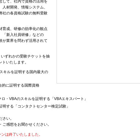
記念して、社内で資格の活用を
、人材開発、情報システム、
弊社の各資格試験の無料受験
材育成、研修の効率化の観点
、「新入社員研修」などの
験が業界を問わず活用されて
。いずれかの受験チケットを抽
ゼントいたします。
どの利用スキルを証明する国内最大の
合的に証明する国際資格
のマクロ・VBAのスキルを証明する「VBAエキスパート」
証明する「コンタクトセンター検定試験」
ださい。
・ご感想をお聞かせください。
ペーンは終了いたしました。