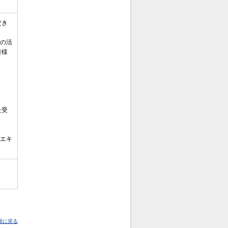
だき
験の活
者様
た受
Aエキ
頭に戻る