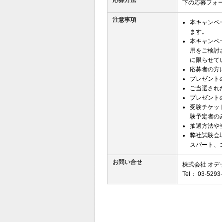
下の応募フォ
注意事項
本キャンペ
ます。
本キャンペ
用をご検討
に限らせて
応募者の方
プレゼント
ご当選され
プレゼント
受験チケッ
験予定者の
抽選方法や
弊社試験会
スパート、
お問い合せ
株式会社 オ
Tel： 03-52