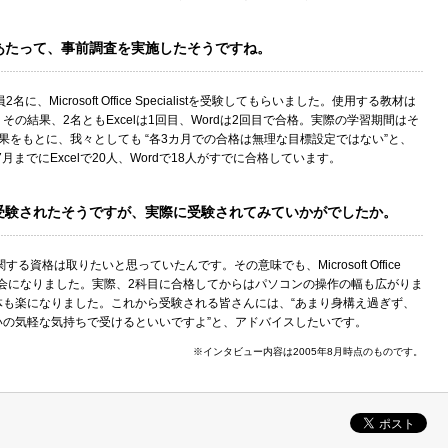
あたって、事前調査を実施したそうですね。
、Microsoft Office Specialistを受験してもらいました。使用する教材は
の結果、2名ともExcelは1回目、Wordは2回目で合格。実際の学習期間はそ
果をもとに、我々としても “各3カ月での合格は無理な目標設定ではない”と、
月までにExcelで20人、Wordで18人がすでに合格しています。
受験されたそうですが、実際に受験されてみていかがでしたか。
る資格は取りたいと思っていたんです。その意味でも、Microsoft Office
に良い機会になりました。実際、2科目に合格してからはパソコンの操作の幅も広がりま
体も楽になりました。これから受験される皆さんには、“あまり身構え過ぎず、
いの気軽な気持ちで受けるといいですよ”と、アドバイスしたいです。
※インタビュー内容は2005年8月時点のものです。