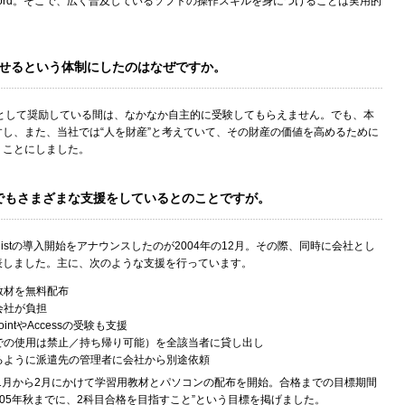
とWord。そこで、広く普及しているソフトの操作スキルを身につけることは実用的
させるという体制にしたのはなぜですか。
として奨励している間は、なかなか自主的に受験してもらえません。でも、本
し、また、当社では“人を財産”と考えていて、その財産の価値を高めるために
うことにしました。
でもさまざまな支援をしているとのことですが。
ce Specialistの導入開始をアナウンスしたのが2004年の12月。その際、同時に会社とし
表しました。主に、次のような支援を行っています。
教材を無料配布
会社が負担
PointやAccessの受験も支援
上での使用は禁止／持ち帰り可能）を全該当者に貸し出し
きるように派遣先の管理者に会社から別途依頼
年1月から2月にかけて学習用教材とパソコンの配布を開始。合格までの目標期間
005年秋までに、2科目合格を目指すこと”という目標を掲げました。