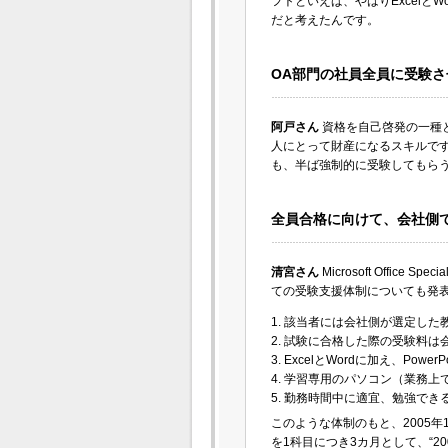
フトといえば、やはりExcel
だと考えたんです。
OA部門の社員全員に受験
阿戸さん
資格を自己啓発の一種
人にとって財産になるスキルです
も、半ば強制的に受験してもら
全員合格に向けて、会社側
清宮さん
Microsoft Offi
ての受験支援体制についても発
1. 該当者には会社側が選定した
2. 試験に合格した際の受験料は
3. ExcelとWordに加え、Power
4. 学習専用のパソコン（業務
5. 勤務時間中に適宜、勉強で
このような体制のもと、2005
を1科目につき3カ月として、“2