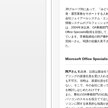
JRグループ内にあって、『みど
発・運営業務をサポートする人
会社ジェイアールシステム・エ
情報システムのプロフェッショ
は、2004年末以来、OA事務部門の
Office Specialist取得を
ています。常務取締役の阿戸勝
宮純一さん、同課の佐藤久美子
た。
Microsoft Office S
阿戸さん
私自身、以前は親会社
アリングの派遣社員を受け入れ
も不可欠。当時は、派遣社員をE
ない。そこで、今の会社に戻って
を検討しはじめたわけです。
また、弊社のOA事務部門の社員
パソコンのスキルを役立ててほ
ソコンに関する体系的な知識が