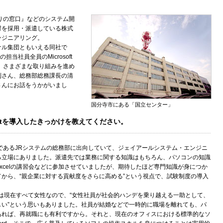
りの窓口』などのシステム開
材を採用・派遣している株式
ンジニアリング。
ナル集団ともいえる同社で
担当社員全員のMicrosoft
目指して、さまざまな取り組みを進め
利さん、総務部総務課長の清
さんにお話をうかがいまし
国分寺市にある「国立センター」
pecialistを導入したきっかけを教えてください。
であるJRシステムの総務部に出向していて、ジェイアールシステム・エンジニ
る立場にありました。派遣先では業務に関する知識はもちろん、パソコンの知識
xcelの講習会などに参加させていましたが、期待したほど専門知識が身につか
から、“親企業に対する貢献度をさらに高める”という視点で、試験制度の導入
は現在すべて女性なので、“女性社員が社会的ハンデを乗り越える一助として、
しい”という思いもありました。社員が結婚などで一時的に職場を離れても、パ
あれば、再就職にも有利ですから。それと、現在のオフィスにおける標準的なソ