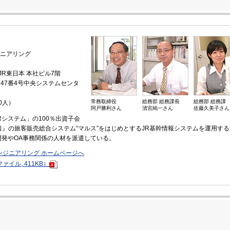
ニアリング
 JR東日本 本社ビル7階
目47番4号中央システムセンタ
常務取締役
総務部 総務課長
総務部 総務課
0人）
阿戸勝利さん
清宮純一さん
佐藤久美子さん
システム」の100％出資子会
口』の旅客販売総合システム“マルス”をはじめとするJR基幹情報システムを運用する
開発やOA事務関係の人材を派遣している。
ンジニアリング ホームページへ
イル, 411KB）