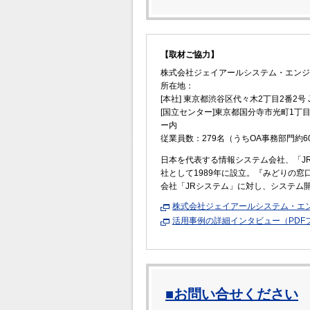
【取材ご協力】
株式会社ジェイアールシステム・エンジ
所在地：
[本社] 東京都渋谷区代々木2丁目2番2号
[国立センター]東京都国分寺市光町1丁
ー内
従業員数：279名（うちOA事務部門約6
日本を代表する情報システム会社、「JR
社として1989年に設立。『みどりの窓
会社「JRシステム」に対し、システム
株式会社ジェイアールシステム・エ
活用事例の詳細インタビュー（PDFファ
■お問い合せください