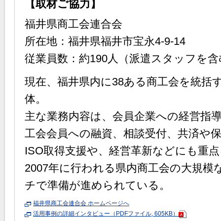
【取材ご協力】
福井県商工会連合会
所在地：福井県福井市宝永4-9-14
従業員数：約190人（派遣スタッフを含
現在、福井県内に38ある商工会を統括
体。
主な業務内容は、会員企業への経営指
工会会員への融資、相談受付、共済や
ISO取得支援や、経営革新などにも重
2007年に行われる県内商工会の大規
チで準備が進められている。
福井県商工会連合会 ホームページへ
活用事例の詳細インタビュー（PDFファイル, 605KB）