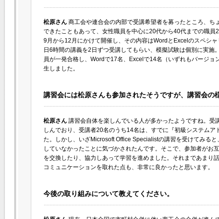
松原さん
商工会や連合会の内部で受講希望者を募ったところ、ち
できたこともあって、女性職員を中心に20代から40代までの職員2
9月から12月にかけて開催し、その内容はWordとExcelのスペ
日6時間の講義を2日ずつ受講してもらい、模擬試験は個別に実施。
員が一発合格し、Wordで17名、Excelで14名（いずれもバージョンはOff
生しました。
講習会には松原さんも参加されたそうですが、講習会の
松原さん
講習会自体を楽しんでいる人が多かったようですね。受
しんでおり、受講者20名のうち14名は、すでに『初級システム
た。しかし、いざMicrosoft Office Specialistの講習を
していなかったことに気づかされたんです。そこで、参加者がお
を交換したり、協力しあって学習を進めました。それまであまり
コミュニケーションを取れた点も、非常に良かったと思います。
今後の取り組みについて教えてください。