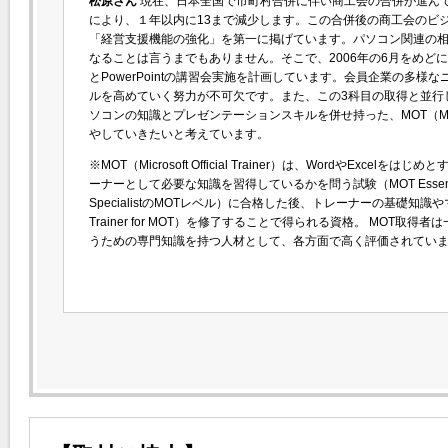
松原さん
現在、日本全国で市町村合併に伴い商工会の合併が進んで
により、１年以内に13まで減少します。この合併後の商工会のビ
「経営支援機能の強化」を第一に掲げています。パソコン関連の
なることは言うまでもありません。そこで、2006年の6月をめどに、
とPowerPointの講習会実施を計画しています。会員企業の多
ルを高めていく努力が不可欠です。また、この3科目の取得と並行して、M
ソコンの知識とプレゼンテーションスキルを併せ持った、MOT（Microsoft
やしていきたいと考えています。
※MOT（Microsoft Official Trainer）は、WordやExcelをはじ
ーナーとして必要な知識を習得しているかを問う試験（MOT Essentials）
SpecialistのMOTレベル）に合格した後、トレーナーの基礎知識やマ
Trainer for MOT）を修了することで得られる資格。 MOT
うための専門知識を持つ人材として、各方面で高く評価されてい