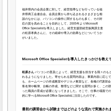
福井県内の会員企業に対して、経営指導などを行っている福
井県商工会連合会。会員企業から持ち込まれるさまざまな相
談のなかには、パソコンの操作に関するものも多く、その対
応の質を高めることを目的として、2005年よりMicrosoft
Office Specialistを導入しました。経営支援部経営振興課主査
の松原孝典さんに、その経緯や導入の効果などについてうか
がいました。
Microsoft Office Specialistを導入したきっかけを
松原さん
パソコンの普及によって、経営支援を担当する我々のも
れるようになりました。寄せられる質問内容は、事業内容に応じ
も、ホームページの作成教室やデジカメ教室など、各種のIT講習
客名簿や帳簿、台帳の作成、整理などに関する質問が多く、この
った職員の育成が必要になってきました。そこで、仕事の場面での定番
的に学べるMicrosoft Office Specialistに注目したのです。
最初の講習会から試験まではどのような流れで実施され