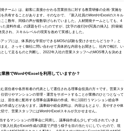
開発チーム）は、顧客に直接かかわる営業担当に対する教育研修の企画･実施を
を共有することがあります。そのなかで、『新入社員のWordやExcelのスキル
はここ数年、同様の声が複数挙げられていました。人材開発チームとしても、4
使った資料作成」の課題を行ったのですが、[文字の改行]や[写真の挿入]、[印刷範
散見され、スキルレベルの現実を改めて実感しました。
スキルアップには、体系的な学習ができるMOSの試験を受けさせたらどうか？」と
踏まえ、さっそく御社に問い合わせて具体的な内容をお聞きし、社内で検討。い
として足るものと判断し、2022年入社の営業スタッフへのMOS導入を決めま
務でWordやExcelを利用していますか？
住む居住者や各所有者の代表として選任される理事会役員の方々です。営業スタ
り仕切りやマンションの管理・運営をサポートすることが業務のひとつとなって
には、居住者に配布する理事会議事録の作成、年に1回行うマンション総会準
物の作成などがあります。議事録や総会資料は、内容はもとより、見やすさや体
で、営業スタッフにはWordやExcelスキルが欠かせません。
担当するマンションの理事会に同席し、議事録作成も少しずつ任されていきま
で新入社員がExcel作成の課題で戸惑う様子を目の当たりにしていたので、現