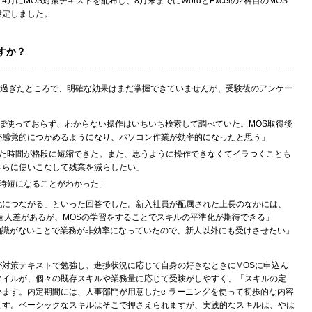
月にMOS対策テキストを配布し、8月末までにWordとExcelの2科目のMOS
設定しました。
すか？
ほど過ぎたところで、明確な効果はまだ掌握できていませんが、受験後のアンケー
lもほぼ使っておらず、わからない操作はいちいち検索して調べていた。MOS取得後
が感覚的につかめるようになり、パソコン作業が効率的になったと思う」
いた時間が格段に短縮できた。また、思うように操作できなくてイラつくことも
さらに使いこなして残業を減らしたい」
で時短になることがわかった」
化につながる」といった回答でした。新入社員が配属された上長のなかには、
個人差があるが、MOSの学習をすることでスキルの平準化が期待できる」
とした知識がないことで業務が非効率になっていたので、新人以外にも受けさせたい」
が対策テキストで勉強し、進捗状況に応じて自身の好きなときにMOSに申込ん
タイルが、個々の既存スキルや業務量に応じて受験がしやすく、「スキルの定
ます。内定期間には、人事部門が用意したe-ラーニングを使って初歩的な内容
ます。ベーシックなスキルはそこで押さえられますが、実践的なスキルは、やは