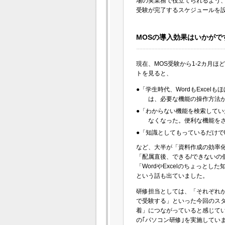
場の実業務で役立てられるよう、4
受験が完了するスケジュールを
MOSの導入効果はいかがで
現在、MOS受験から1-2カ月
トを見ると、
●「学生時代、WordもExce
は、必要な機能の操作方法
●「わからない機能を検索して
なくなった。便利な機能を
●「知識としてもっているだけ
など、大半が「資料作成の効率
「配属直後、できる/できないの
「WordやExcelのちょっ
という話も出ていました。
研修担当としては、「それぞれ
で受験する」といった今回のス
着」につながっていると感じてい
の｢パソコン研修｣を実施してい