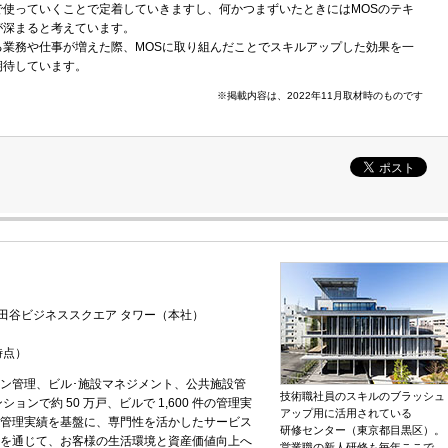
で使っていくことで定着していきますし、何かつまずいたときにはMOSのテキ
が深まると考えています。
る業務や仕事が増えた際、MOSに取り組んだことでスキルアップした効果を一
期待しています。
※掲載内容は、2022年11月取材時のものです
 世田谷ビジネススクエア タワー（本社）
時点）
ン管理、ビル･施設マネジメント、公共施設管
技術職社員のスキルのブラッシュ
ンで約 50 万戸、ビルで 1,600 件の管理実
アップ用に活用されている
管理実績を基盤に、専門性を活かしたサービス
研修センター（東京都目黒区）。
を通じて、お客様の生活環境と資産価値向上へ
営業職の新人研修も毎年ここで