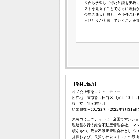
り自ら学習して得た知識を実務
ストを見返すことでさらに理解
今年の新入社員も、今後任され
人ひとりが実感していくことを
【取材ご協力】
株式会社東急コミュニティー
所在地 = 東京都世田谷区用賀４-10-1
設 立 = 1970年4月
従業員数＝10,722名（2022年3月31日
東急コミュニティーは、全国でマンショ
理運営を行う総合不動産管理会社。 マンショ
績をもつ。総合不動産管理会社としての
提供および、良質な社会ストックの形成