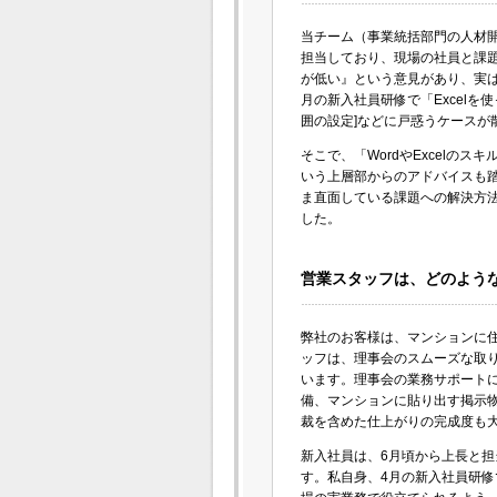
当チーム（事業統括部門の人材
担当しており、現場の社員と課題
が低い』という意見があり、実
月の新入社員研修で「Excelを
囲の設定]などに戸惑うケースが
そこで、「WordやExcelの
いう上層部からのアドバイスも
ま直面している課題への解決方法
した。
営業スタッフは、どのような業
弊社のお客様は、マンションに
ッフは、理事会のスムーズな取
います。理事会の業務サポート
備、マンションに貼り出す掲示
裁を含めた仕上がりの完成度も大切
新入社員は、6月頃から上長と
す。私自身、4月の新入社員研修