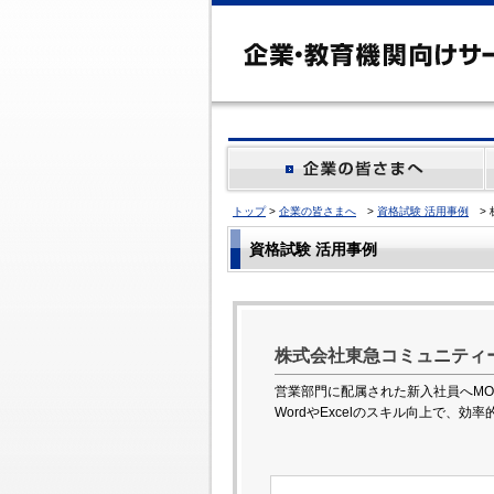
トップ
>
企業の皆さまへ
>
資格試験 活用事例
> 
資格試験 活用事例
株式会社東急コミュニ
営業部門に配属された新入社員へMO
WordやExcelのスキル向上で、