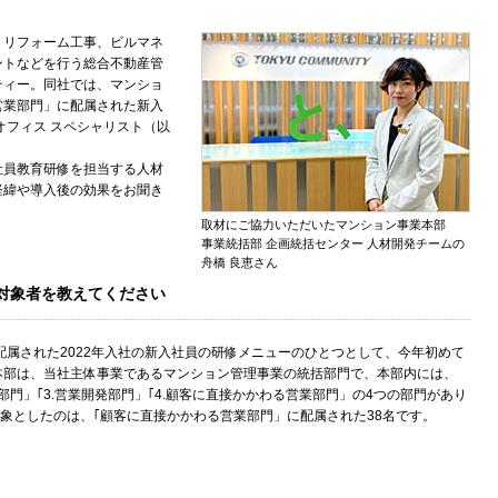
、リフォーム工事、ビルマネ
ントなどを行う総合不動産管
ティー。同社では、マンショ
営業部門」に配属された新入
オフィス スペシャリスト（以
社員教育研修を担当する人材
経緯や導入後の効果をお聞き
取材にご協力いただいたマンション事業本部
事業統括部 企画統括センター 人材開発チームの
舟橋 良恵さん
対象者を教えてください
配属された2022年入社の新入社員の研修メニューのひとつとして、今年初めて
本部は、当社主体事業であるマンション管理事業の統括部門で、本部内には、
M推進部門」｢3.営業開発部門」｢4.顧客に直接かかわる営業部門」の4つの部門があり
対象としたのは、｢顧客に直接かかわる営業部門」に配属された38名です。