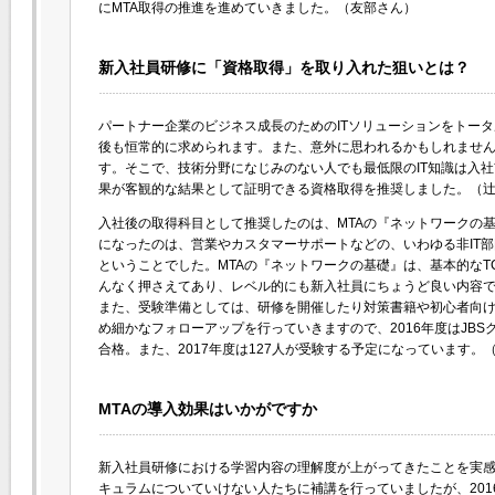
にMTA取得の推進を進めていきました。（友部さん）
新入社員研修に「資格取得」を取り入れた狙いとは？
パートナー企業のビジネス成長のためのITソリューションをトータル
後も恒常的に求められます。また、意外に思われるかもしれません
す。そこで、技術分野になじみのない人でも最低限のIT知識は入
果が客観的な結果として証明できる資格取得を推奨しました。（
入社後の取得科目として推奨したのは、MTAの『ネットワークの
になったのは、営業やカスタマーサポートなどの、いわゆる非IT
ということでした。MTAの『ネットワークの基礎』は、基本的なTC
んなく押さえてあり、レベル的にも新入社員にちょうど良い内容
また、受験準備としては、研修を開催したり対策書籍や初心者向
め細かなフォローアップを行っていきますので、2016年度はJBSグ
合格。また、2017年度は127人が受験する予定になっています。
MTAの導入効果はいかがですか
新入社員研修における学習内容の理解度が上がってきたことを実
キュラムについていけない人たちに補講を行っていましたが、20