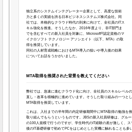
独立系のシステムインテグレーター企業として、高度な技術
力と多くの実績を誇る日本ビジネスシステムズ株式会社。同
社では、本格的なクラウド時代の到来に向けて、全社員のITス
キル強化を推進。そうしたなか、2016年度より、非IT部門ま
®
でを含むすべての新入社員を対象に、Microsoft
認定資格のマ
イクロソフト テクノロジー アソシエイト（以下、MTA）の取
得を推奨しています。
同社の人材育成戦略におけるMTA導入の狙いや導入後の効果
についてお話をうかがいました。
MTA取得を推奨された背景を教えてください
弊社では、急速に進むクラウド化に向け、全社員のスキルレベル
直し・改革を積極的に進めています。そうした取り組みの一つとし
MTA取得を推奨しています。
これは、入社までの半年間の内定研修期間中にMTA取得の勉強を推
取り組んでもらうというものです。JBSの新入社員研修は、グルー
の100人規模で行うのですが、学生時代のIT経験の差が激しく、ス
後のIT基礎研修で初めてPCをはじめとした実機に触れることも