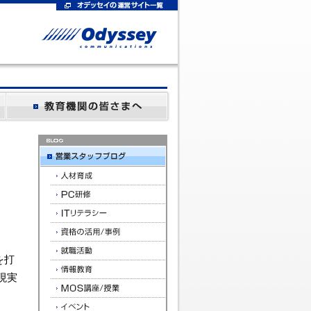
を打
現実