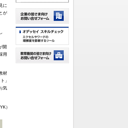
見に
とが
し
が開
採用
教材
スト」
お気
YK）