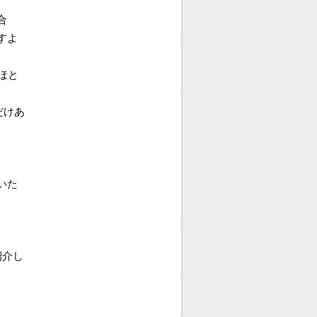
合
すよ
ほと
だけあ
いた
紹介し