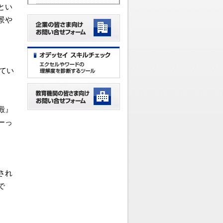
とい
景や
てい
殿』
ーっ
され
で