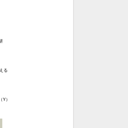
研
える
（Y）