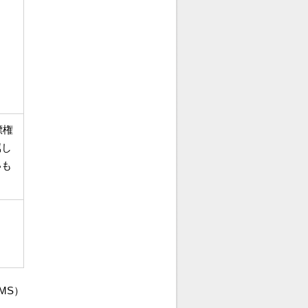
標権
属し
いも
MS）