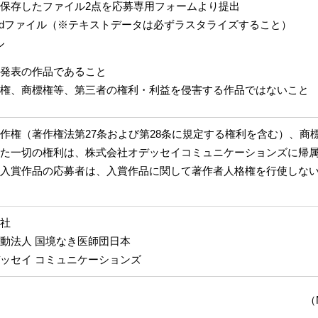
保存したファイル2点を応募専用フォームより提出
たはpsdファイル（※テキストデータは必ずラスタライズすること）
ル
発表の作品であること
権、商標権等、第三者の権利・利益を侵害する作品ではないこと
作権（著作権法第27条および第28条に規定する権利を含む）、商
た一切の権利は、株式会社オデッセイコミュニケーションズに帰
入賞作品の応募者は、入賞作品に関して著作者人格権を行使しな
社
動法人 国境なき医師団日本
ッセイ コミュニケーションズ
（