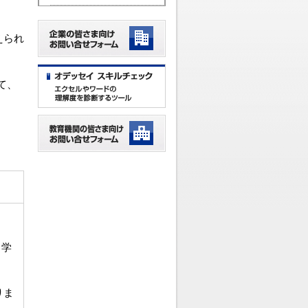
えられ
て、
る学
りま