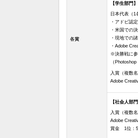
【学生部門】
日本代表（1
・アドビ認定
・米国での決
・現地での諸
各賞
・Adobe C
※決勝戦に参
（Photosh
入賞（複数名
Adobe Cr
【社会人部門
入賞（複数名
Adobe Cr
賞金 1位：